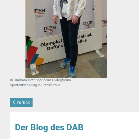
Dr. Barbara Oettinger beim Dialogforum
Sportentwicklung in Frankfurt/M
Vorheriger Beitrag: ASV-Mitgliederversammlung 2026
Zurück
Der Blog des DAB