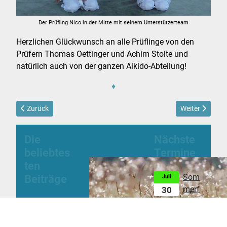
Der Prüfling Nico in der Mitte mit seinem Unterstützerteam
Herzlichen Glückwunsch an alle Prüflinge von den
Prüfern Thomas Oettinger und Achim Stolte und
natürlich auch von der ganzen Aikido-Abteilung!
♦
Vorheriger Beitrag: 40. jähriges Jubiläum 2016
Nächster Beitr
Zurück
Weiter
Die
Nächste
beliebtes
Termine
ten
Beiträge
Som
Juli
merf
30
erien
Athletik-
2026
Sport-Verein