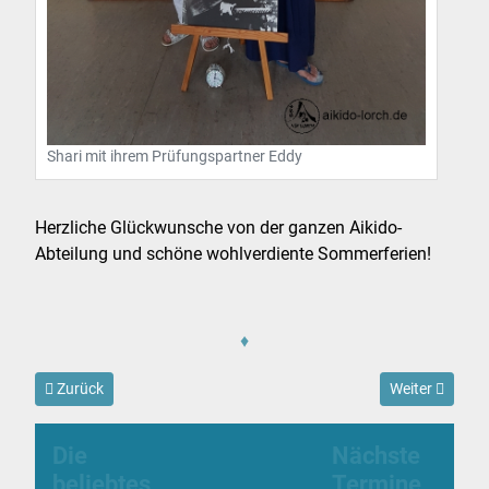
Shari mit ihrem Prüfungspartner Eddy
Herzliche Glückwunsche von der ganzen Aikido-
Abteilung und schöne wohlverdiente Sommerferien!
♦
Vorheriger Beitrag: Aikido-Karate 2019
Nächster Beitr
Zurück
Weiter
Die
Nächste
beliebtes
Termine