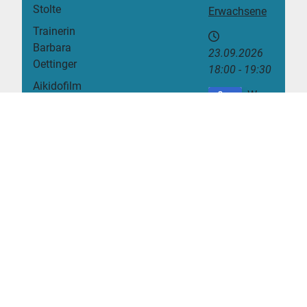
Stolte
Erwachsene
Trainerin
Barbara
23.09.2026
Oettinger
18:00
-
19:30
Aikidofilm
Wan
Sep.
des DAB
deru
26
Urheberrecht
ng
e
der Aikido-
Abteilung
2026
26.09.2026