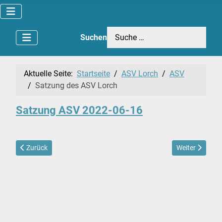
Suchen
Aktuelle Seite:
Startseite
ASV Lorch
ASV
Satzung des ASV Lorch
Satzung ASV 2022-06-16
Vorheriger Beitrag: Vereinsgeschichte des ASV Lorch
Nächster Beitra
Zurück
Weiter