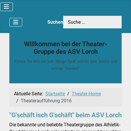
Suchen
Willkommen bei der Theater-
Gruppe des ASV Lorch
Freuen Sie sich auf jede Menge Spaß und ein paar heitere und
witzige Stunden!
Aktuelle Seite:
Startseite
Theater-Home
Theateraufführung 2016
"G'schäft isch G'schäft" beim ASV Lorch
Die bekannte und beliebte Theatergruppe des Athletik-