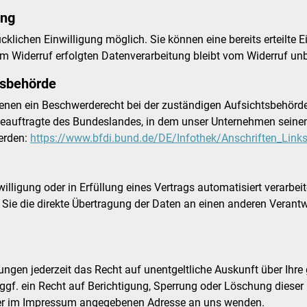
ung
klichen Einwilligung möglich. Sie können eine bereits erteilte Ei
um Widerruf erfolgten Datenverarbeitung bleibt vom Widerruf unb
tsbehörde
fenen ein Beschwerderecht bei der zuständigen Aufsichtsbehörd
eauftragte des Bundeslandes, in dem unser Unternehmen seinen 
erden:
https://www.bfdi.bund.de/DE/Infothek/Anschriften_Links
illigung oder in Erfüllung eines Vertrags automatisiert verarbei
e die direkte Übertragung der Daten an einen anderen Verantwort
gen jederzeit das Recht auf unentgeltliche Auskunft über Ihr
gf. ein Recht auf Berichtigung, Sperrung oder Löschung diese
 der im Impressum angegebenen Adresse an uns wenden.