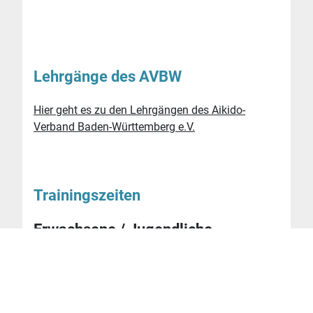
Lehrgänge des AVBW
Hier geht es zu den Lehrgängen des Aikido-
Verband Baden-Württemberg e.V.
Trainingszeiten
Erwachsene / Jugendliche
dienstags
19:00 - 20:30 Uhr
Trainer:
Dr. Thomas Oettinger
mittwochs
18:00 - 19:30 Uhr