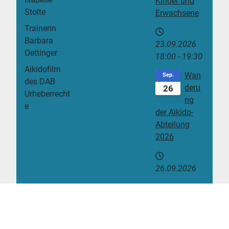
Kinder und
Stolte
Erwachsene
Trainerin
Barbara
23.09.2026
Oettinger
18:00
-
19:30
Aikidofilm
Wan
Sep.
des DAB
deru
26
Urheberrecht
ng
e
der Aikido-
Abteilung
2026
26.09.2026