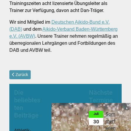
Trainingszeiten acht lizensierte Übungsleiter als
Trainer zur Verfügung, davon acht Dan-Träger.
Wir sind Mitglied im
Deutschen Aikido-Bund e.V.
(DAB)
und dem
Aikido-Verband Baden-Württemberg
e.V. (AVBW)
. Unsere Trainer nehmen regelmäßig an
überregionalen Lehrgängen und Fortbildungen des
DAB und AVBW teil.
Vorheriger Beitrag: Aikido Training
Zurück
Die
Nächste
beliebtes
Termine
ten
Beiträge
Som
Juli
merf
30
erien
Athletik-