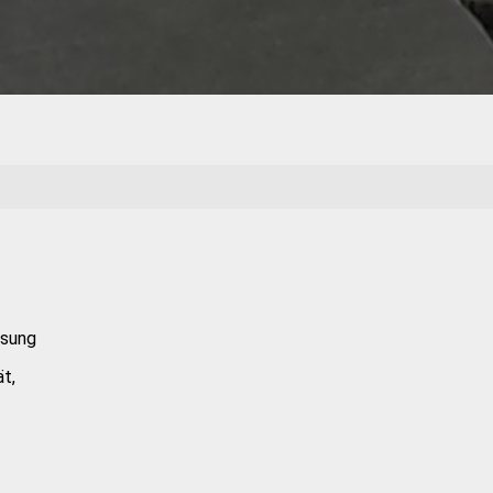
ssung
t,